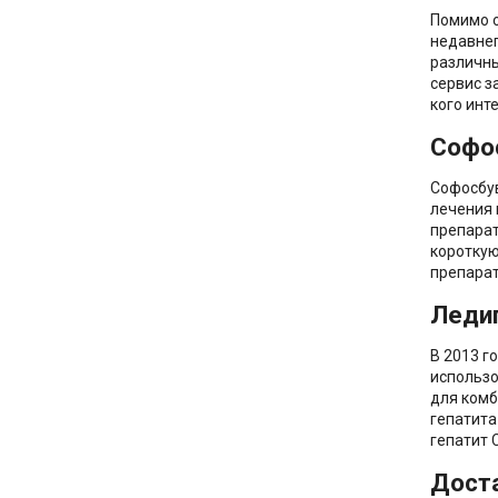
Помимо о
недавнег
различны
сервис з
кого инт
Софо
Софосбув
лечения 
препарат
короткую
препарат
Леди
В 2013 г
использо
для комб
гепатита
гепатит 
Доста