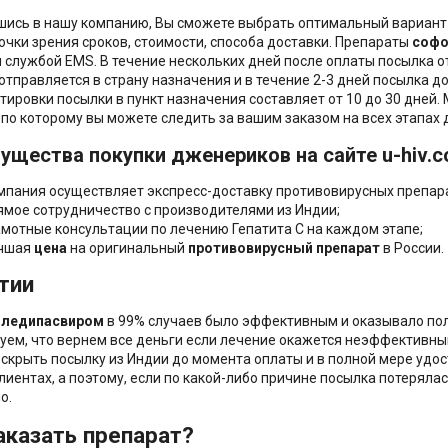
ись в нашу компанию, Вы сможете выбрать оптимальный вариант 
точки зрения сроков, стоимости, способа доставки. Препараты
софо
 службой EMS. В течение нескольких дней после оплаты посылка о
отправляется в страну назначения и в течение 2-3 дней посылка д
тировки посылки в пункт назначения составляет от 10 до 30 дне
 по которому вы можете следить за вашим заказом на всех этапах 
ущества покупки дженериков на сайте u-hiv.c
мпания осуществляет экспресс-доставку противовирусных препар
ямое сотрудничество с производителями из Индии;
амотные консультации по лечению Гепатита С на каждом этапе;
чшая
цена
на оригинальный
противовирусный
препарат
в России.
тии
 ледипасвиром
в 99% случаев было эффективным и оказывало по
уем, что вернем все деньги если лечение окажется неэффективны
скрыть посылку из Индии до момента оплаты и в полной мере удо
клиентах, а поэтому, если по какой-либо причине посылка потеря
о.
аказать препарат?