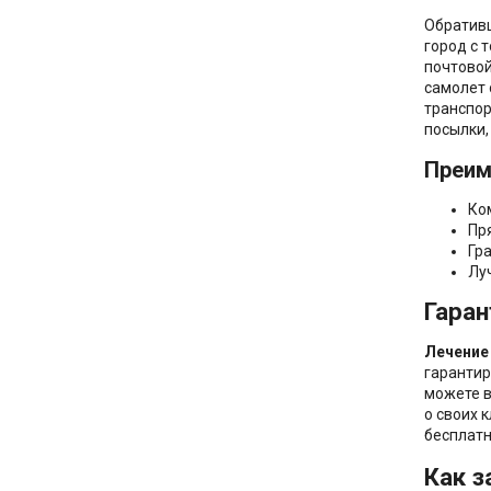
Обративш
город с 
почтовой
самолет 
транспор
посылки,
Преим
Ко
Пр
Гр
Лу
Гаран
Лечение
гарантир
можете в
о своих 
бесплатн
Как з