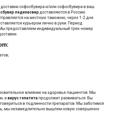
доставки софосбувира и/или софосбувира в ваш
сбувир ледипасвир
доставляются в Россию
тправляется на местную таможню, через 1-2 дня
оставляется курьером лично в руки. Период
й. Мы предоставляем индивидуальный трек-номер
доставки.
om:
атов;
ложительное влияние на здоровье пациентов. Мы
м, а
вирус гепатита
продолжит развиваться. Вы
стовериться в подлинности препаратов. Мы заботимся
лась, мы незамедлительно вышлем новую совершенно