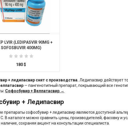
P LVIR (LEDIPASVIR 90MG +
SOFOSBUVIR 400MG)
180
$
Купить
вир + ледипасвир снят с производства.
Ледипасвир действует толь
велпатасвир
— пангенотипный препарат, покрывающий все генотип
ты:
Софосбувир + Велпатасвир →
сбувир + Ледипасвир
е препараты софосбувир + ледипасвир являются доступной альте
 C. В каталоге можно сравнить цены, производителей, фасовку и у
 наличие, сохраняя акцент на консультации специалиста.