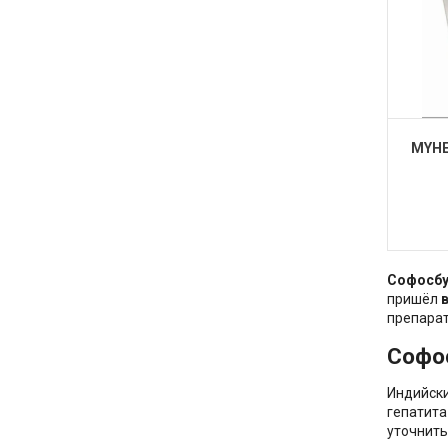
MYHE
Софосбу
пришёл
препара
Софо
Индийски
гепатита
уточнить