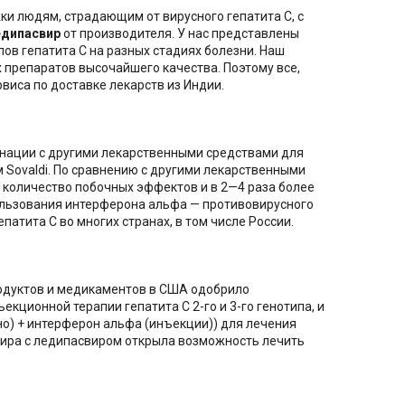
и людям, страдающим от вирусного гепатита C, с
едипасвир
от производителя. У нас представлены
ов гепатита С на разных стадиях болезни. Наш
препаратов высочайшего качества. Поэтому все,
иса по доставке лекарств из Индии.
бинации с другими лекарственными средствами для
 Sovaldi. По сравнению с другими лекарственными
количество побочных эффектов и в 2—4 раза более
пользования интерферона альфа — противовирусного
атита C во многих странах, в том числе России.
родуктов и медикаментов в США одобрило
кционной терапии гепатита C 2-го и 3-го генотипа, и
о) + интерферон альфа (инъекции)) для лечения
бувира с ледипасвиром открыла возможность лечить