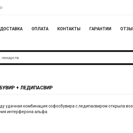
 - 10% от заказа
Действует акция с бесплатной доставкой - с
ДОСТАВКА
ОПЛАТА
КОНТАКТЫ
ГАРАНТИИ
ОТЗЫ
БУВИР + ЛЕДИПАСВИР
оду удачная комбинация софосбувира с ледипасвиром открыла возм
ния интерферона альфа.