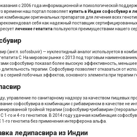
казания с 2006 года информационной и психологической поддержк
о времени наш портал позволяет
купить в Индии
софосбувир и л
е комбинации оригинальных препаратов для лечения всех генотип
арекомендовал себя как надежный поставщик сертифицированных 
ересует
лечение гепатита
пользуются преимуществами нашего серв
сбувир
ир (англ. sofosbuvir) — нуклеотидный аналог используется в ком
гепатита C. На мировом рынке с 2013 под торговым наименованием
ами софосбувир показал более высокую эффективность, меньшее 
 длительность терапии. Софосбувир позволяет отказаться от ис
а с серией побочных эффектов, основного элемента при терапии геп
пасвир
оду, управление по санитарному надзору за качеством пищевых п
вание софосбувира в комбинации с рибавирином в качестве не инъе
инированной тройной терапии (софосбувир+рибавирин (пероральн
 C 1-го и 4-го генотипов. В 2014 году удачная комбинация софос
C 1-го генотипа без применения интерферона альфа.
вка ледипасвира из Индии