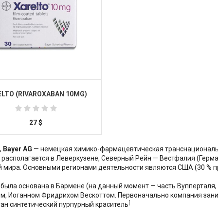
ELTO (RIVAROXABAN 10MG)
27
$
Купить
,
Bayer AG
— немецкая химико-фармацевтическая транснациональна
 располагается в Леверкузене, Северный Рейн — Вестфалия (Герм
 мира. Основными регионами деятельности являются США (30 % пр
 была основана в Бармене (на данный момент — часть Вупперталя,
м, Иоганном Фридрихом Вескоттом. Первоначально компания заним
[
ан синтетический пурпурный краситель