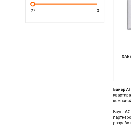
XAR
Байер АГ
квартира
компаний
Bayer AG
партнеро
разработ