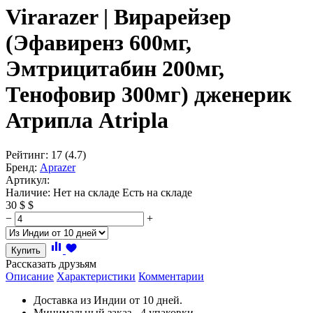
Virarazer | Вирарейзер
(Эфавиренз 600мг,
Эмтрицитабин 200мг,
Тенофовир 300мг) дженерик
Атрипла Atripla
Рейтинг:
17
(4.7)
Бренд:
Aprazer
Артикул:
Наличие:
Нет на складе
Есть на складе
30
$
$
−
+
Купить
Рассказать друзьям
Описание
Характеристики
Комментарии
Доставка из Индии от 10 дней.
Минимальный заказ - 4 упаковки.