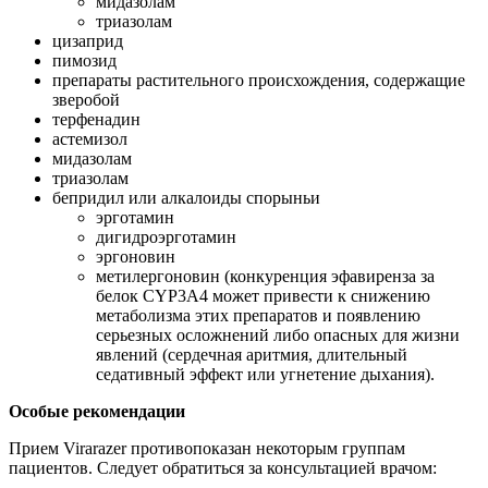
мидазолам
триазолам
цизаприд
пимозид
препараты растительного происхождения, содержащие
зверобой
терфенадин
астемизол
мидазолам
триазолам
бепридил или алкалоиды спорыньи
эрготамин
дигидроэрготамин
эргоновин
метилергоновин (конкуренция эфавиренза за
белок CYP3A4 может привести к снижению
метаболизма этих препаратов и появлению
серьезных осложнений либо опасных для жизни
явлений (сердечная аритмия, длительный
седативный эффект или угнетение дыхания).
Особые рекомендации
Прием Virarazer противопоказан некоторым группам
пациентов. Следует обратиться за консультацией врачом: