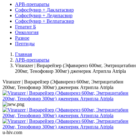
АРВ-препараты
Софосбувир + Даклатасвир
Софосбувир + Ледипасвир
Софосбувир + Велпатасвир
Гепатит Б
Онкология
Разное
Пептиды
Главная
АРВ-препараты
Virarazer | Вирарейзер (Эфавиренз 600мг, Эмтрицитабин
200мг, Тенофовир 300мг) дженерик Атрипла Atripla
Virarazer | Вирарейзер (Эфавиренз 600мг, Эмтрицитабин
200мг, Тенофовир 300мг) дженерик Атрипла Atripla
u-hiv.com