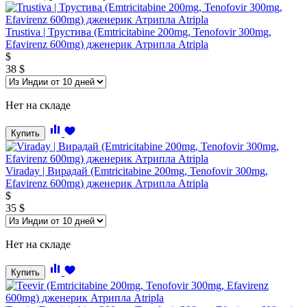
Trustiva | Трустива (Emtricitabine 200mg, Tenofovir 300mg,
Efavirenz 600mg) дженерик Атрипла Atripla
$
38
$
Нет на складе
Купить
Viraday | Вирадай (Emtricitabine 200mg, Tenofovir 300mg,
Efavirenz 600mg) дженерик Атрипла Atripla
$
35
$
Нет на складе
Купить